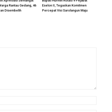
in Apresiasi Semangat
Bupati Hurmin Rotasi 9 Pejabat
Warga Rantau Gedang, 46
Eselon II, Tegaskan Komitmen
an Disembelih
Percepat Visi Sarolangun Maju