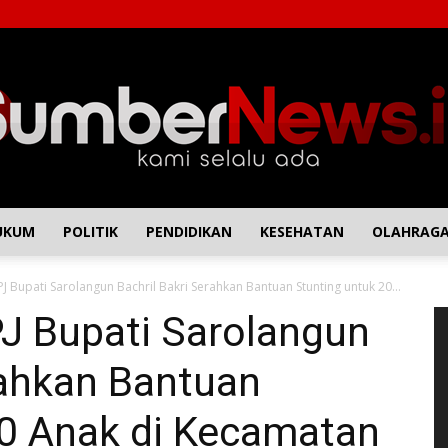
UKUM
POLITIK
PENDIDIKAN
KESEHATAN
OLAHRAG
SumberNews
 Bupati Sarolangun Bachril Bakri Serahkan Bantuan Stunting untuk 20...
P
J Bupati Sarolangun
Vi
rahkan Bantuan
20 Anak di Kecamatan