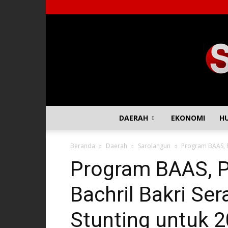
DAERAH
EKONOMI
H
Beranda
Daerah
Sarolangun
Program BAAS, PJ
Program BAAS, P
Bachril Bakri Se
Stunting untuk 