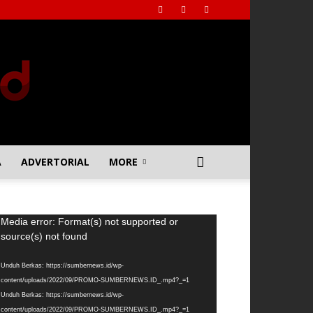
A
ADVERTORIAL
MORE
emutar
Media error: Format(s) not supported or
deo
source(s) not found
Unduh Berkas: https://sumbernews.id/wp-
content/uploads/2022/09/PROMO-SUMBERNEWS.ID_.mp4?_=1
Unduh Berkas: https://sumbernews.id/wp-
content/uploads/2022/09/PROMO-SUMBERNEWS.ID_.mp4?_=1