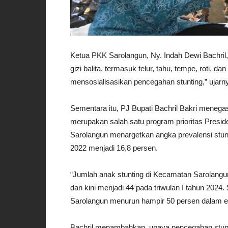
Ketua PKK Sarolangun, Ny. Indah Dewi Bachri
gizi balita, termasuk telur, tahu, tempe, roti, 
mensosialisasikan pencegahan stunting,” ujarn
Sementara itu, PJ Bupati Bachril Bakri mene
merupakan salah satu program prioritas Presid
Sarolangun menargetkan angka prevalensi stunt
2022 menjadi 16,8 persen.
“Jumlah anak stunting di Kecamatan Sarolangun
dan kini menjadi 44 pada triwulan I tahun 2024
Sarolangun menurun hampir 50 persen dalam en
Bachril menambahkan, upaya pencegahan stunt