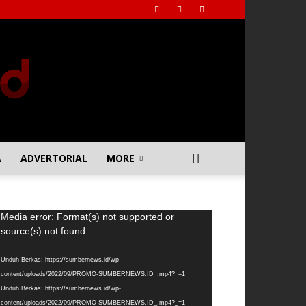
A
ADVERTORIAL
MORE
emutar
Media error: Format(s) not supported or
deo
source(s) not found
Unduh Berkas: https://sumbernews.id/wp-
content/uploads/2022/09/PROMO-SUMBERNEWS.ID_.mp4?_=1
Unduh Berkas: https://sumbernews.id/wp-
content/uploads/2022/09/PROMO-SUMBERNEWS.ID_.mp4?_=1