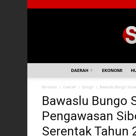
DAERAH
EKONOMI
H
Beranda
Daerah
Bungo
Bawaslu Bungo Sosia
Bawaslu Bungo S
Pengawasan Sibe
Serentak Tahun 