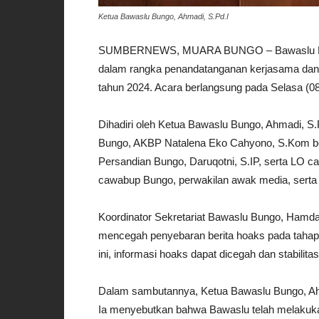
Ketua Bawaslu Bungo, Ahmadi, S.Pd.I
SUMBERNEWS, MUARA BUNGO – Bawaslu Bungo
dalam rangka penandatanganan kerjasama dan s
tahun 2024. Acara berlangsung pada Selasa (08
Dihadiri oleh Ketua Bawaslu Bungo, Ahmadi, S.
Bungo, AKBP Natalena Eko Cahyono, S.Kom bes
Persandian Bungo, Daruqotni, S.IP, serta LO c
cawabup Bungo, perwakilan awak media, serta
Koordinator Sekretariat Bawaslu Bungo, Hamda
mencegah penyebaran berita hoaks pada tahapa
ini, informasi hoaks dapat dicegah dan stabilita
Dalam sambutannya, Ketua Bawaslu Bungo, Ah
Ia menyebutkan bahwa Bawaslu telah melakuka