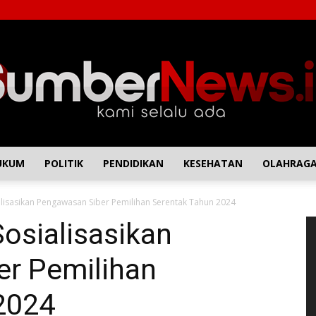
UKUM
POLITIK
PENDIDIKAN
KESEHATAN
OLAHRAG
SumberNews
lisasikan Pengawasan Siber Pemilihan Serentak Tahun 2024
P
osialisasikan
Vi
r Pemilihan
2024