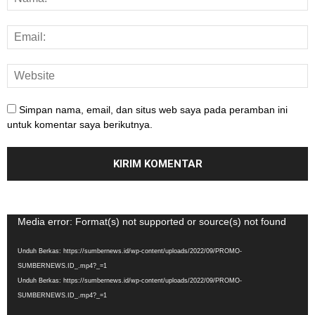
Simpan nama, email, dan situs web saya pada peramban ini
untuk komentar saya berikutnya.
Pemutar
Media error: Format(s) not supported or source(s) not found
Video
Unduh Berkas: https://sumbernews.id/wp-content/uploads/2022/09/PROMO-
SUMBERNEWS.ID_.mp4?_=1
Unduh Berkas: https://sumbernews.id/wp-content/uploads/2022/09/PROMO-
SUMBERNEWS.ID_.mp4?_=1