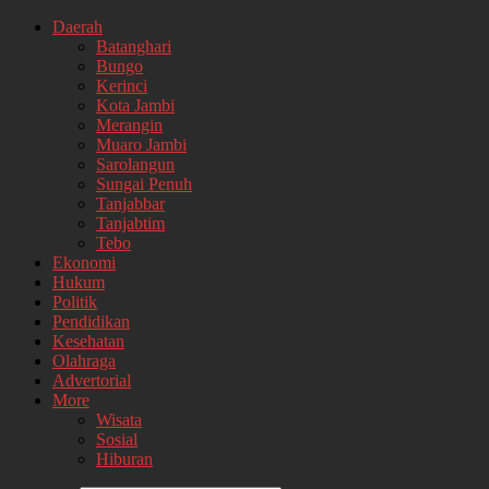
Daerah
Batanghari
Bungo
Kerinci
Kota Jambi
Merangin
Muaro Jambi
Sarolangun
Sungai Penuh
Tanjabbar
Tanjabtim
Tebo
Ekonomi
Hukum
Politik
Pendidikan
Kesehatan
Olahraga
Advertorial
More
Wisata
Sosial
Hiburan