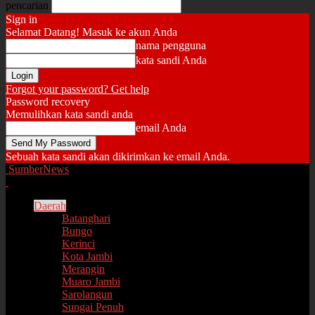
pencarian
Sign in
Selamat Datang! Masuk ke akun Anda
nama pengguna
kata sandi Anda
Forgot your password? Get help
Password recovery
Memulihkan kata sandi anda
email Anda
Sebuah kata sandi akan dikirimkan ke email Anda.
SumberNews
Daerah
Batanghari
Bungo
Kerinci
Kota Jambi
Merangin
Muaro Jambi
Sarolangun
Sungai Penuh