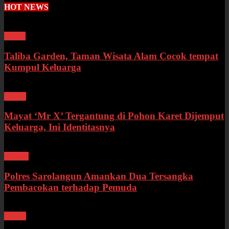
HOT NEWS
Wisata
Taliba Garden, Taman Wisata Alam Cocok tempat
Kumpul Keluarga
Bungo
Mayat ‘Mr X’ Tergantung di Pohon Karet Dijemput
Keluarga, Ini Identitasnya
Hukum
Polres Sarolangun Amankan Dua Tersangka
Pembacokan terhadap Pemuda
Bungo