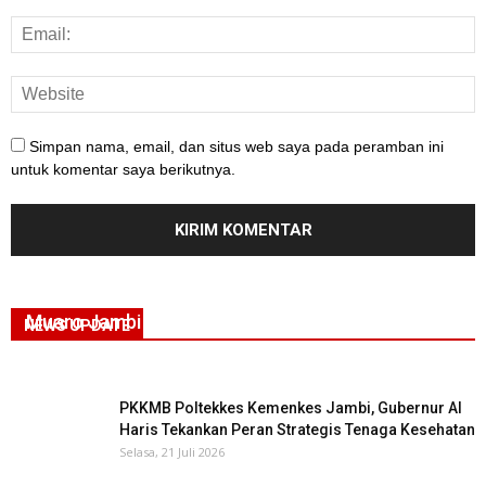
Simpan nama, email, dan situs web saya pada peramban ini
untuk komentar saya berikutnya.
Gubernur Al Haris Apresiasi Penerapan Adat
Melayu saat Penyerahan Murid Baru di SMAN 1
Muaro Jambi
NEWS UPDATE
Rabu, 22 Juli 2026
PKKMB Poltekkes Kemenkes Jambi, Gubernur Al
Haris Tekankan Peran Strategis Tenaga Kesehatan
Selasa, 21 Juli 2026